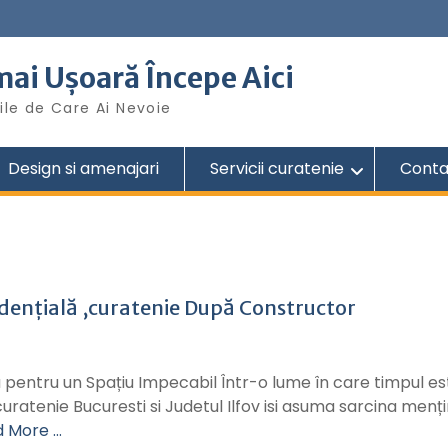
 mai Ușoară Începe Aici
iile de Care Ai Nevoie
Design si amenajari
Servicii curatenie
Contac
zidențială ,curatenie După Constructor
 Ta pentru un Spațiu Impecabil Într-o lume în care timpul es
uratenie Bucuresti si Judetul Ilfov isi asuma sarcina menți
 More …