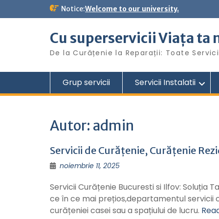
S
Notice:
Welcome to our university.
k
i
Cu superservicii Viața ta
p
t
De la Curățenie la Reparații: Toate Servic
o
c
o
Grup servicii
Servicii Instalatii
n
t
e
n
Autor:
admin
t
Servicii de Curățenie, Curățenie Re
noiembrie 11, 2025
Servicii Curățenie Bucuresti si Ilfov: Soluția
ce în ce mai prețios,departamentul servicii c
curățeniei casei sau a spațiului de lucru.
Read