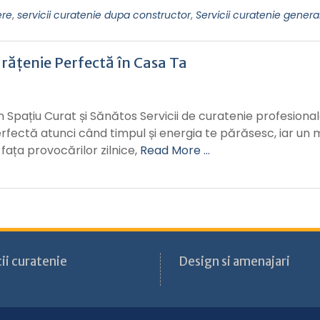
ere
,
servicii curatenie dupa constructor
,
Servicii curatenie genera
urățenie Perfectă în Casa Ta
n Spațiu Curat și Sănătos Servicii de curatenie profesiona
 perfectă atunci când timpul și energia te părăsesc, iar un
fața provocărilor zilnice,
Read More …
ii curatenie
Design si amenajari