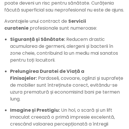
poate deveni un risc pentru sănătate. Curățenia
făcută superficial sau neprofesional nu este de ajuns.
Avantajele unui contract de
Servicii
curatenie
profesionale sunt numeroase:
Siguranță și Sănătate:
Reducem drastic
acumularea de germeni, alergeni și bacterii în
zone cheie, contribuind la un mediu mai sanatos
pentru toți locuitorii.
Prelungirea Duratei de Viață a
Finisajelor:
Pardoseli, covoare, oglinzi și suprafețe
de mobilier sunt întreținute corect, evitându-se
uzura prematură și economisind bani pe termen
lung.
Imagine și Prestigiu:
Un hol, o scară și un lift
imaculat creează o primă impresie excelentă,
crescând valoarea percepționată a întregii