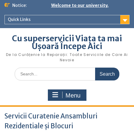
S
Notice:
Welcome to our university.
k
i
Quick Links
p
t
o
Cu superservicii Viața ta mai
c
Ușoară Începe Aici
o
n
De la Curățenie la Reparații: Toate Serviciile de Care Ai
t
Nevoie
e
S
n
e
t
a
r
Menu
c
h
f
o
Servicii Curatenie Ansambluri
r
Rezidentiale și Blocuri
: