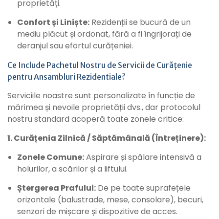
proprietăți.
Confort și Liniște:
Rezidenții se bucură de un
mediu plăcut și ordonat, fără a fi îngrijorați de
deranjul sau efortul curățeniei.
Ce Include Pachetul Nostru de Servicii de Curățenie
pentru Ansambluri Rezidentiale?
Serviciile noastre sunt personalizate în funcție de
mărimea și nevoile proprietății dvs., dar protocolul
nostru standard acoperă toate zonele critice:
1. Curățenia Zilnică / Săptămânală (Întreținere):
Zonele Comune:
Aspirare și spălare intensivă a
holurilor, a scărilor și a liftului.
Ștergerea Prafului:
De pe toate suprafețele
orizontale (balustrade, mese, consolare), becuri,
senzori de mișcare și dispozitive de acces.