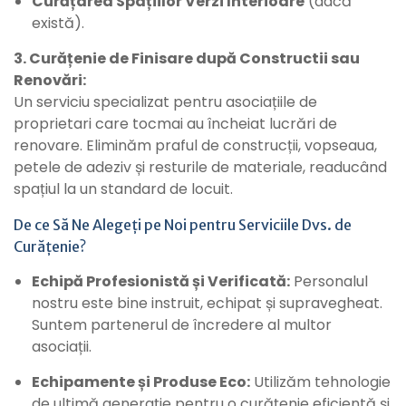
Curățarea Spațiilor Verzi Interioare
(dacă
există).
3. Curățenie de Finisare după Constructii sau
Renovări:
Un serviciu specializat pentru asociațiile de
proprietari care tocmai au încheiat lucrări de
renovare. Eliminăm praful de construcții, vopseaua,
petele de adeziv și resturile de materiale, readucând
spațiul la un standard de locuit.
De ce Să Ne Alegeți pe Noi pentru Serviciile Dvs. de
Curățenie?
Echipă Profesionistă și Verificată:
Personalul
nostru este bine instruit, echipat și supravegheat.
Suntem partenerul de încredere al multor
asociații.
Echipamente și Produse Eco:
Utilizăm tehnologie
de ultimă generație pentru o curățenie eficientă și