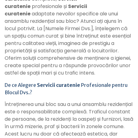
curatenie
profesionale și
Servicii
curatenie
adaptate nevoilor specifice ale unui
ansamblu rezidențial sau bloc? Atunci ați ajuns în
locul potrivit. La [Numele Firmei Dvs.], înțelegem că
un spațiu comun curat și bine întreținut este esențial
pentru calitatea vieții, imaginea de prestigiu a
proprietății și satisfacția generală a locuitorilor.
Oferim soluții comprehensive de menținere a igienei,
create special pentru a răspunde provocărilor unor
astfel de spații mari și cu trafic intens.
De ce Alegere
Servicii curatenie
Profesionale pentru
Blocul Dvs.?
Întreținerea unui bloc sau a unui ansamblu rezidențial
este o responsabilitate complexă. Traficul constant
de persoane, de la rezidenți la oaspeți și furnizori, lasă
în urmă mizerie, praf și bacterii în zonele comune.
Acest lucru nu doar că afectează estetica, dar